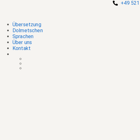
Zum
+49 521
Inhalt
springen
Übersetzung
Dolmetschen
Sprachen
Über uns
Kontakt