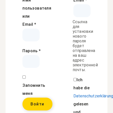
Имя
Email
*
пользователя
или
Ссылка
Email
*
для
установки
нового
пароля
будет
отправлена
Пароль
*
​​на ваш
адрес
электронной
почты.
Ich
Запомнить
habe die
меня
Datenschutzerklärun
Войти
gelesen
und