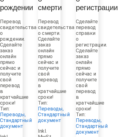
о
о
о
рождении
смерти
регистрации
Перевод
Перевод
Сделайте
свидетельства
свидетельства
перевод
о
о смерти.
справки
рождении.
Сделайте
о
Сделайте
заказ
регистрации.
заказ
онлайн
Сделайте
онлайн
прямо
заказ
прямо
сейчас и
онлайн
сейчас и
получите
прямо
получите
свой
сейчас и
свой
перевод
получите
перевод
в
свой
в
кратчайшие
перевод
кратчайшие
сроки!
в
сроки!
Тип:
кратчайшие
Тип:
Переводы
,
сроки!
Переводы
,
Стандартный
Тип:
Стандартный
документ
Переводы
,
документ
Стандартный
Inkl.
документ
Inkl.
MwSt.