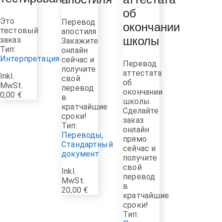
апостиля
аттестата
об
Это
Перевод
окончании
тестовый
апостиля
заказ.
Закажите
школы
Тип:
онлайн
Интерпретация
сейчас и
Перевод
получите
аттестата
Inkl.
свой
об
MwSt.
перевод
окончании
0,00
€
в
школы.
кратчайшие
Сделайте
сроки!
заказ
Тип:
онлайн
Переводы
,
прямо
Стандартный
сейчас и
документ
получите
свой
Inkl.
перевод
MwSt.
в
20,00
€
кратчайшие
сроки!
Тип: