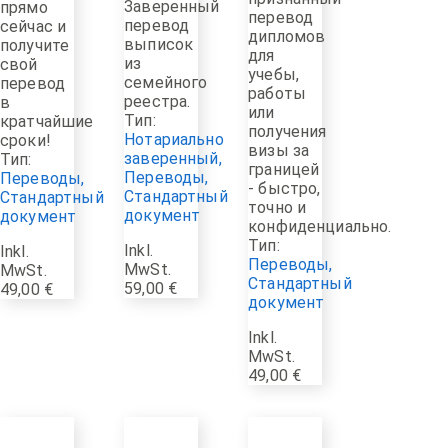
Заверенный
прямо
перевод
перевод
сейчас и
дипломов
выписок
получите
для
из
свой
учебы,
семейного
перевод
работы
реестра.
в
или
Тип:
кратчайшие
получения
Нотариально
сроки!
визы за
заверенный
,
Тип:
границей
Переводы
,
Переводы
,
- быстро,
Стандартный
Стандартный
точно и
документ
документ
конфиденциально.
Тип:
Inkl.
Inkl.
Переводы
,
MwSt.
MwSt.
Стандартный
59,00
€
49,00
€
документ
Inkl.
MwSt.
49,00
€