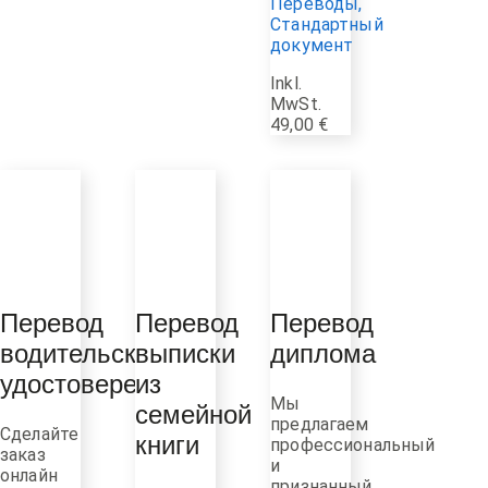
Переводы
,
Стандартный
документ
Inkl.
MwSt.
49,00
€
Перевод
Перевод
Перевод
водительского
выписки
диплома
удостоверения
из
Мы
семейной
предлагаем
Сделайте
профессиональный
книги
заказ
и
онлайн
признанный