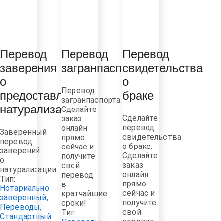
Перевод
Перевод
Перевод
заверения
загранпаспорта
свидетельства
о
о
Перевод
предоставлении
браке
загранпаспорта.
Сделайте
натурализации
Сделайте
заказ
перевод
онлайн
Заверенный
свидетельства
прямо
перевод
о браке.
сейчас и
заверений
Сделайте
получите
о
заказ
свой
натурализации
онлайн
перевод
Тип:
прямо
в
Нотариально
сейчас и
кратчайшие
заверенный
,
получите
сроки!
Переводы
,
свой
Тип:
Стандартный