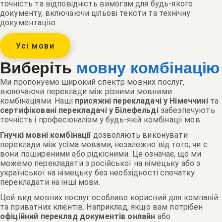
точність та відповідність вимогам для будь-якого
документу, включаючи цільові тексти та технічну
документацію.
Усі мови
Виберіть
мовну комбінацію
Ми пропонуємо широкий спектр мовних послуг,
включаючи переклади між різними мовними
комбінаціями. Наші
присяжні перекладачі у Німеччині
та
сертифіковані перекладачі у Білефельді
забезпечують
точність і професіоналізм у будь-якій комбінації мов.
Гнучкі мовні комбінації
дозволяють виконувати
переклади між усіма мовами, незалежно від того, чи є
вони поширеними або рідкісними. Це означає, що ми
можемо перекладати з російської на німецьку або з
української на німецьку без необхідності спочатку
перекладати на інші мови.
Цей вид мовних послуг особливо корисний для компаній
та приватних клієнтів. Наприклад, якщо вам потрібен
офіційний переклад документів онлайн
або