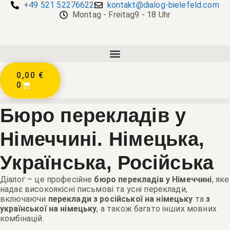
+49 521 52276622
kontakt@dialog-bielefeld.com
Montag - Freitag
9 - 18 Uhr
0,00
€
0
Бюро перекладів
у
Німеччині. Німецька,
Українська, Російська
Діалог – це професійне
бюро перекладів у Німеччині
, яке
надає високоякісні письмові та усні переклади,
включаючи
переклади з російської на німецьку
та
з
української на німецьку
, а також багато інших мовних
комбінацій.