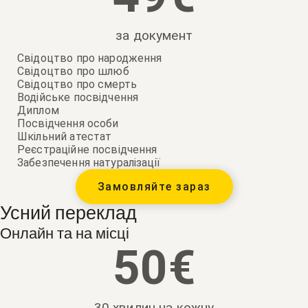
за документ
Свідоцтво про народження
Свідоцтво про шлюб
Свідоцтво про смерть
Водійське посвідчення
Диплом
Посвідчення особи
Шкільний атестат
Реєстраційне посвідчення
Забезпечення натуралізації
Замовляйте зараз
Усний переклад
Онлайн та на місці
50
€
30 хвилин на кожну