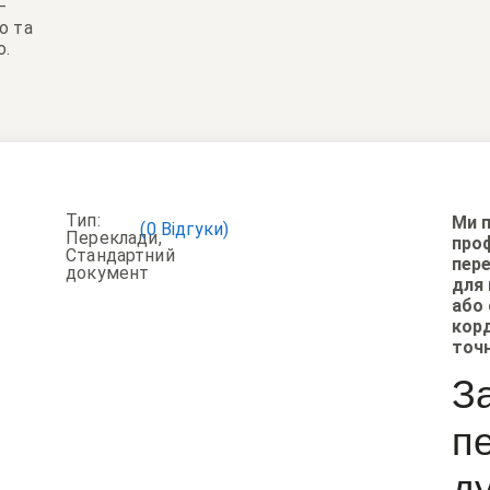
–
о та
о.
Тип:
Ми 
(
0
Відгуки)
Переклади
,
проф
Стандартний
пер
документ
для 
або 
кор
точн
З
п
д