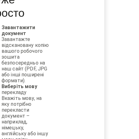
росто
Завантажити
документ
Завантажте
відскановану копію
вашого робочого
зошита
безпосередньо на
наш сайт (PDF, JPG
або інші поширені
формати).
Виберіть мову
перекладу
Вкажіть мову, на
яку потрібно
перекласти
документ –
наприклад,
німецьку,
англійську або іншу