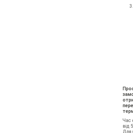
Про
замо
отр
пер
терм
Час 
від 
Для 