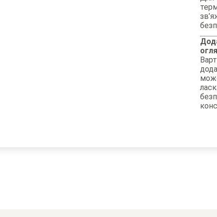
терм
зв’я
безп
Дод
огля
Варт
дода
може
ласк
без
конс