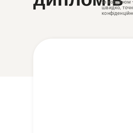
за кордоном 
швидко, точн
конфіденційн