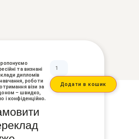
пропонуємо
есійні та визнані
еклади дипломів
навчання, роботи
Додати в кошик
отримання візи за
доном – швидко,
о і конфіденційно.
амовити
ереклад
уже