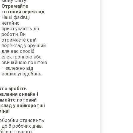
мову світу.
Отримайте
готовий переклад
Наші фахівці
негайно
приступають до
роботи. Ви
отримаєте свій
переклад у зручний
для вас спосіб
електронною або
звичайною поштою
– залежно від
ваших уподобань.
сто зробіть
влення онлайн і
имайте готовий
еклад у найкоротші
іни!
обробки становить
5 до 8 робочих днів.
більш точного