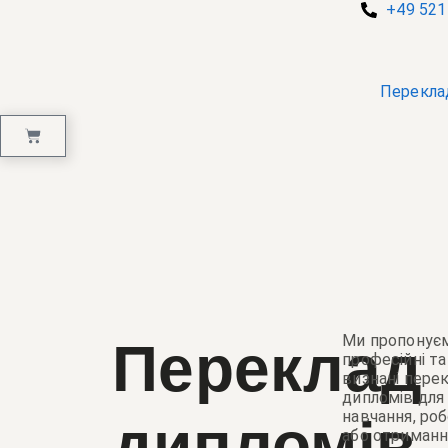
+49 521
Перекла
Ми пропонує
Переклад
професійні та
визнані пере
дипломів для
навчання, ро
дипломів
або отриманн