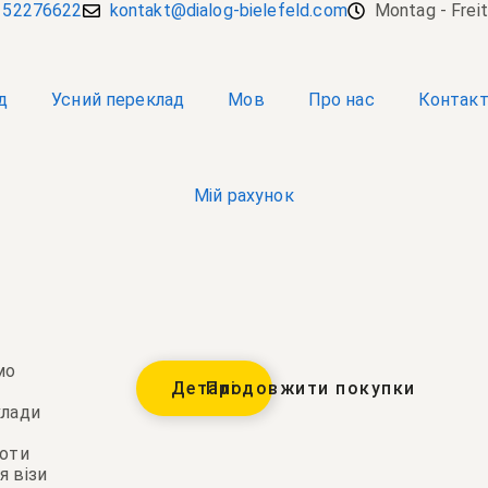
 52276622
kontakt@dialog-bielefeld.com
Montag - Frei
д
Усний переклад
Мов
Про нас
Контак
Мій рахунок
мо
Деталі
Продовжити покупки
клади
боти
я візи