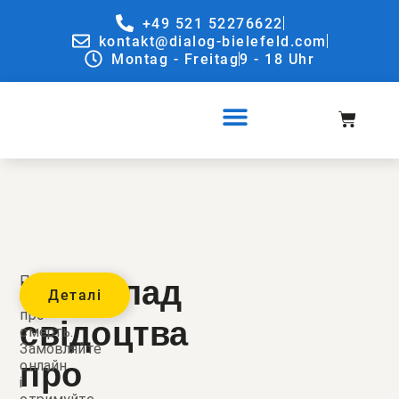
+49 521 52276622
kontakt@dialog-bielefeld.com
Montag - Freitag
9 - 18 Uhr
Переклад
Переклад
Деталі
свідоцтва
про
свідоцтва
смерть.
Замовляйте
про
онлайн
і