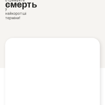
отримуйте
смерть
переклад
у
найкоротші
терміни!