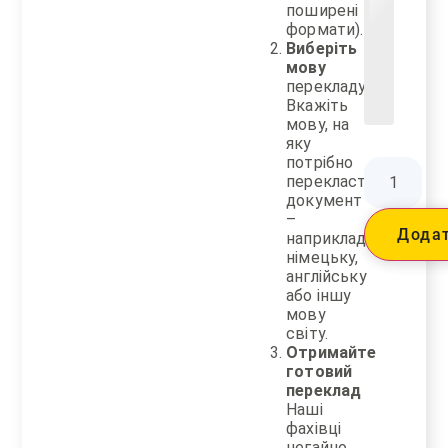
поширені
формати).
Виберіть
мову
перекладу
Вкажіть
мову, на
яку
потрібно
перекласти
документ
–
Дода
наприклад,
німецьку,
англійську
або іншу
мову
світу.
Отримайте
готовий
переклад
Наші
фахівці
негайно