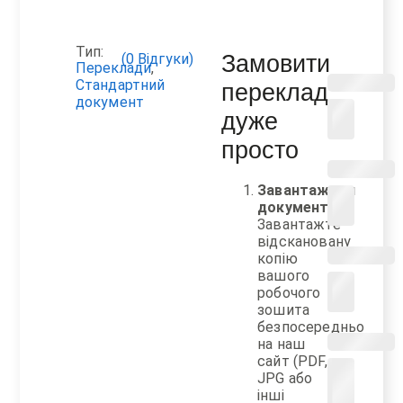
Тип:
(
0
Відгуки)
Замовити
Переклади
,
Стандартний
переклад
документ
дуже
просто
Завантажити
документ
Завантажте
відскановану
копію
вашого
робочого
зошита
безпосередньо
на наш
сайт (PDF,
JPG або
інші